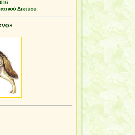
016
ατικού Δικτύου
:
υνο»