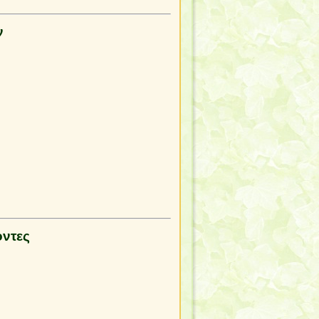
ν
οντες