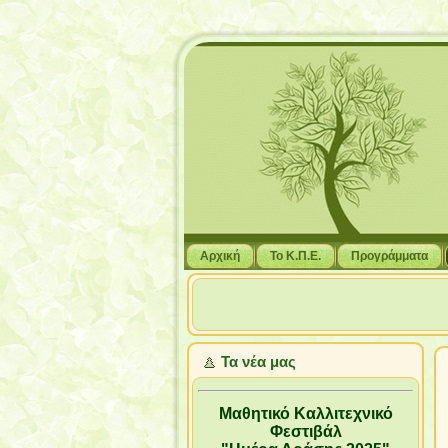
Αρχική
Το Κ.Π.Ε.
Προγράμματα
Τα νέα μας
Μαθητικό Καλλιτεχνικό
Φεστιβάλ