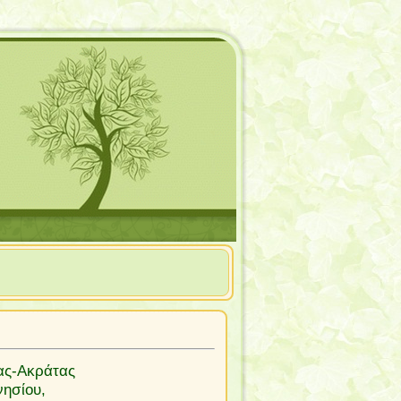
ας-Ακράτας
ησίου,