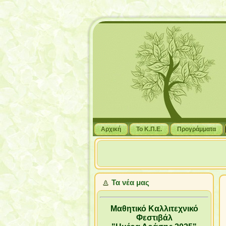
Αρχική
Το Κ.Π.Ε.
Προγράμματα
Τα νέα μας
Μαθητικό Καλλιτεχνικό
Φεστιβάλ