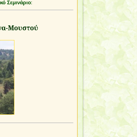
ό Σεμινάριο
:
να-Μουστού