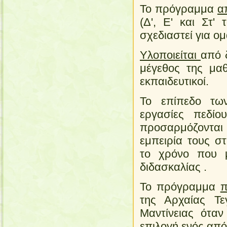
Το πρόγραμμα
α
(Δ', Ε' και Στ' 
σχεδιαστεί για ο
Υλοποιείται
από 
μέγεθος της μαθ
εκπαιδευτικοί.
Το επίπεδο των
εργασίες πεδίο
προσαρμόζονται
εμπειρία τους σ
το χρόνο που
διδασκαλίας .
Το πρόγραμμα
π
της Αρχαίας Τε
Μαντίνειας όταν
επιλογή ενός απ