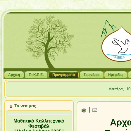
Αρχική
Το Κ.Π.Ε.
Προγράμματα
Σεμινάρια
Hμερίδες
Δευτέρα, 1
Τα νέα μας
|
Αρχα
Μαθητικό Καλλιτεχνικό
Φεστιβάλ